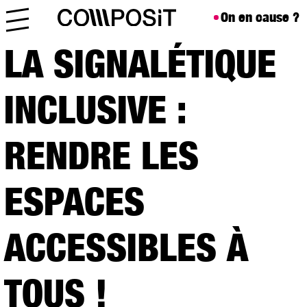
Aller au contenu
Skip to footer
On en cause ?
Menu
LA SIGNALÉTIQUE
INCLUSIVE :
RENDRE LES
ESPACES
ACCESSIBLES À
TOUS !