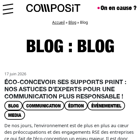
Aller au contenu
Skip to footer
On en cause ?
Menu
Accueil
»
Blog
»
Blog
BLOG : BLOG
17 juin 2026
ÉCO-CONCEVOIR SES SUPPORTS PRINT :
NOS ASTUCES D’EXPERTS POUR UNE
COMMUNICATION PLUS RESPONSABLE !
BLOG
COMMUNICATION
ÉDITION
ÉVÉNEMENTIEL
MEDIA
De nos jours, l’environnement est de plus en plus au cœur
des préoccupations et des engagements RSE des entreprises
ce qui fait de l’éco-conception un enjeu majeur. Il est donc