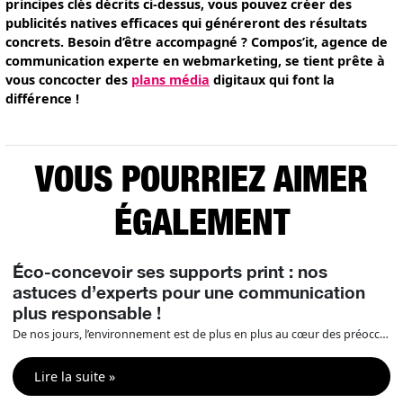
principes clés décrits ci-dessus, vous pouvez créer des
publicités natives efficaces qui généreront des résultats
concrets. Besoin d’être accompagné ? Compos’it, agence de
communication experte en webmarketing, se tient prête à
vous concocter des
plans média
digitaux qui font la
différence !
VOUS POURRIEZ AIMER
ÉGALEMENT
Éco-concevoir ses supports print : nos
astuces d’experts pour une communication
plus responsable !
De nos jours, l’environnement est de plus en plus au cœur des préoccupations et des engagements RSE des entreprises ce qui fait de l’éco-conception un enjeu majeur. Il est donc essentiel d’intégrer cette dimension à vos projets en print / signalétique / événementiel. Compos’it vous aide et vous donne des outils pour être un expert […]
Lire la suite »