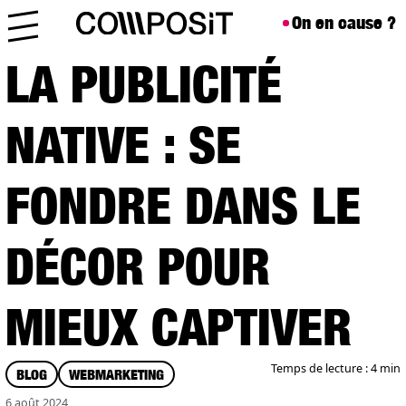
Aller au contenu
Skip to footer
On en cause ?
Menu
LA PUBLICITÉ
NATIVE : SE
FONDRE DANS LE
DÉCOR POUR
MIEUX CAPTIVER
Temps de lecture : 4 min
BLOG
WEBMARKETING
6 août 2024