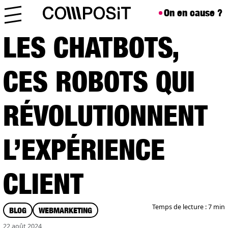
Aller au contenu
Skip to footer
On en cause ?
Menu
LES CHATBOTS,
CES ROBOTS QUI
RÉVOLUTIONNENT
L’EXPÉRIENCE
CLIENT
Temps de lecture : 7 min
BLOG
WEBMARKETING
22 août 2024