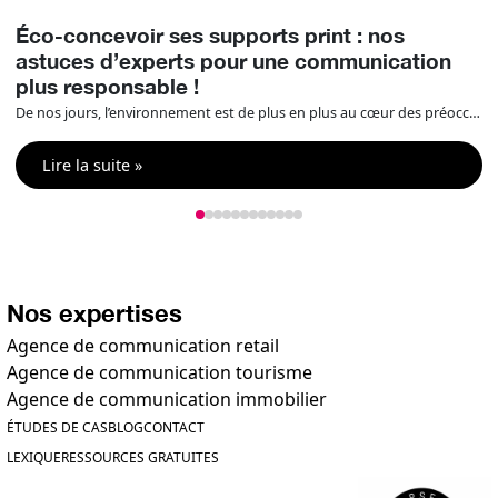
Éco-concevoir ses supports print : nos
astuces d’experts pour une communication
plus responsable !
De nos jours, l’environnement est de plus en plus au cœur des préoccupations et des engagements RSE des entreprises ce qui fait de l’éco-conception un enjeu majeur. Il est donc essentiel d’intégrer cette dimension à vos projets en print / signalétique / événementiel. Compos’it vous aide et vous donne des outils pour être un expert […]
Lire la suite »
Nos expertises
Agence de communication retail
Agence de communication tourisme
Agence de communication immobilier
ÉTUDES DE CAS
BLOG
CONTACT
LEXIQUE
RESSOURCES GRATUITES