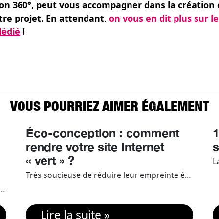
 360°, peut vous accompagner dans la création et
tre projet. En attendant,
on vous en dit plus sur l
dédié
!
VOUS POURRIEZ AIMER ÉGALEMENT
Éco-conception : comment
1
rendre votre site Internet
s
« vert » ?
Très soucieuse de réduire leur empreinte écologique ou d’asseoir leurs engagements RSE, les entreprises ont de plus en plus recourt à l‘éco-conception de leur site Internet. Mais en quoi cela consiste-t-il ? Et quelles sont les principales actions et solutions à mettre en place pour devenir « éco friendly » ? Compos’it répond à vos […]
ations et des engagements RSE des entreprises ce qui fait de l’éco-conception un enjeu majeur. Il est donc essentiel d’intégrer cette dimension à vos projets en print / signalétique / événementiel. Compos’it vous aide et vous donne des outils pour être un expert […]
Lire la suite »