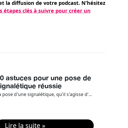
 la diffusion de votre podcast. N’hésitez
es étapes clés à suivre pour créer un
0 astuces pour une pose de
Signalé
ignalétique réussie
pour u
visuel
La pose d'une signalétique, qu'il s'agisse d'une simple plaque ou d'une enseigne lumineuse, cela nécessite une certaine expertise. Pour garantir une installation durable et efficace, quelques astuces sont à connaître. Dans cet article, nos experts en signalétique vous dévoilent 10 de leurs astuces pour une pose réussie.
Lire la suite »
Lire 