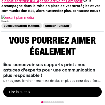
globale certifiée RSE Agence active ** Compos’it
vous
accompagne dans la mise en place de vos stratégies et vos
communication RSE, alors n’attendez plus, contactez-nous !
Étiqueté
COMMUNICATION MARQUE
CONCEPT CRÉATIF
VOUS POURRIEZ AIMER
ÉGALEMENT
Éco-concevoir ses supports print : nos
astuces d’experts pour une communication
plus responsable !
De nos jours, l’environnement est de plus en plus au cœur des préoccupations et des engagements RSE des entreprises ce qui fait de l’éco-conception un enjeu majeur. Il est donc essentiel d’intégrer cette dimension à vos projets en print / signalétique / événementiel. Compos’it vous aide et vous donne des outils pour être un expert […]
Lire la suite »