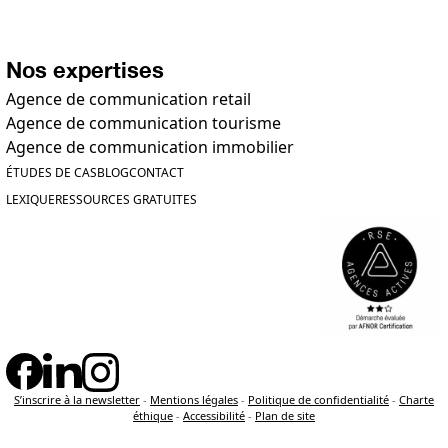
Nos expertises
Agence de communication retail
Agence de communication tourisme
Agence de communication immobilier
ÉTUDES DE CAS
BLOG
CONTACT
LEXIQUE
RESSOURCES GRATUITES
S’inscrire à la newsletter
-
Mentions légales
-
Politique de confidentialité
-
Charte
éthique
-
Accessibilité
-
Plan de site