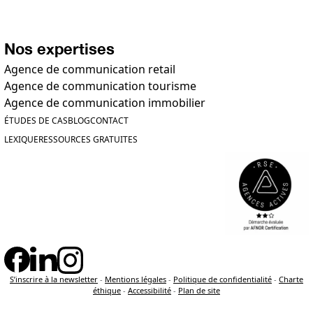
Nos expertises
Agence de communication retail
Agence de communication tourisme
Agence de communication immobilier
ÉTUDES DE CAS
BLOG
CONTACT
LEXIQUE
RESSOURCES GRATUITES
S’inscrire à la newsletter
-
Mentions légales
-
Politique de confidentialité
-
Charte
éthique
-
Accessibilité
-
Plan de site