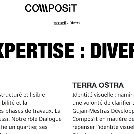
Accueil
»
Divers
XPERTISE :
DIVE
TERRA OSTRA
ructuré et lisible
Identité visuelle : nami
ilité et la
une volonté de clarifier
s phases de travaux. La
Gujan-Mestras Développe
ussi. Notre rôle Dialogue
Compos’it en matière 
fie un quartier, ses
repenser l’identité visu