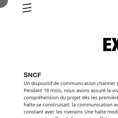
Aller au contenu
Skip to footer
Menu
E
SNCF
Un dispositif de communication chantier st
Pendant 18 mois, nous avons assuré la visib
compréhension du projet dès les première
halte se construisait, la communication a
constant avec les riverains Une halte modi