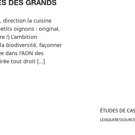
S DES GRANDS
 direction la cuisine
tits oignons : original,
e !) L’ambition
 la biodiversité, façonner
ée dans l’ADN des
rée tout droit […]
ÉTUDES DE CA
LEXIQUE
RESSOURCE