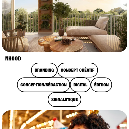
NHOOD
BRANDING
CONCEPT CRÉATIF
CONCEPTION/RÉDACTION
DIGITAL
ÉDITION
SIGNALÉTIQUE