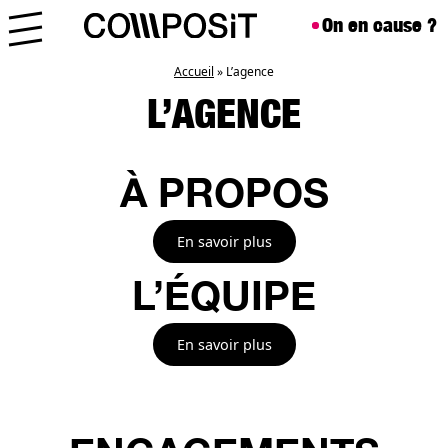
Aller au contenu
Skip to footer
On en cause ?
Menu
Accueil
»
L’agence
L’AGENCE
À PROPOS
En savoir plus
L’ÉQUIPE
En savoir plus