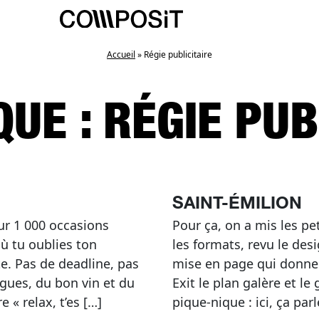
Accueil
»
Régie publicitaire
QUE :
RÉGIE PUB
SAINT-ÉMILION
sur 1 000 occasions
Pour ça, on a mis les pe
ù tu oublies ton
les formats, revu le des
. Pas de deadline, pas
mise en page qui donne e
agues, du bon vin et du
Exit le plan galère et l
« relax, t’es […]
pique-nique : ici, ça par