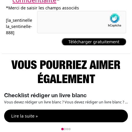
*Merci de saisir les champs associés
[la_sentinelle
la_sentinelle-
888]
VOUS POURRIEZ AIMER
ÉGALEMENT
Checklist rédiger un livre blanc
Vous devez rédiger un livre blanc ? Vous devez rédiger un livre blanc ? Notre checklist vous permettra de vérifier l’ensemble des éléments composant votre livre blanc (contenus rédactionnels, conversion, mise en page,…) et ainsi vous assurer que tout que votre document coche bien toutes les cases ! Remplissez le formulaire suivant pour obtenir votre […]
Lire la suite »