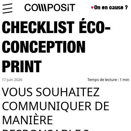
Aller au contenu
Skip to footer
On en cause ?
Menu
CHECKLIST ÉCO-
CONCEPTION
PRINT
17 juin 2026
Temps de lecture : 1 min
VOUS SOUHAITEZ
COMMUNIQUER DE
MANIÈRE