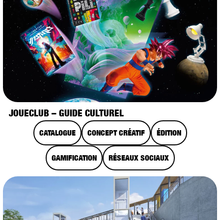
JOUECLUB – GUIDE CULTUREL
CATALOGUE
CONCEPT CRÉATIF
ÉDITION
GAMIFICATION
RÉSEAUX SOCIAUX