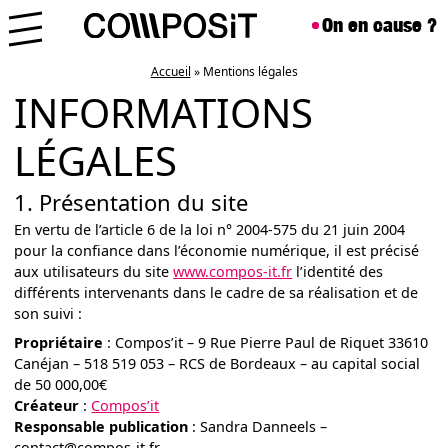
Aller au contenu
Skip to footer
On en cause ?
Menu
Accueil
»
Mentions légales
INFORMATIONS
LÉGALES
1. Présentation du site
En vertu de l’article 6 de la loi n° 2004-575 du 21 juin 2004
pour la confiance dans l’économie numérique, il est précisé
aux utilisateurs du site
www.compos-it.fr
l’identité des
différents intervenants dans le cadre de sa réalisation et de
son suivi :
Propriétaire
: Compos’it – 9 Rue Pierre Paul de Riquet 33610
Canéjan – 518 519 053 – RCS de Bordeaux – au capital social
de 50 000,00€
Créateur
:
Compos’it
Responsable publication
: Sandra Danneels –
contact@compos-it.fr